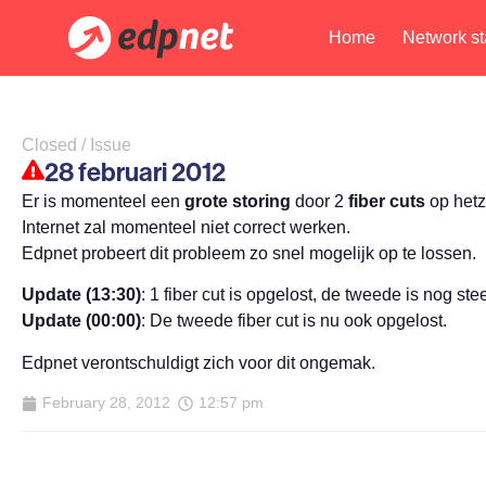
Home
Network st
Closed / Issue
28 februari 2012
Er is momenteel een
grote storing
door 2
fiber cuts
op hetze
Internet zal momenteel niet correct werken.
Edpnet probeert dit probleem zo snel mogelijk op te lossen.
Update (13:30)
: 1 fiber cut is opgelost, de tweede is nog st
Update (00:00)
: De tweede fiber cut is nu ook opgelost.
Edpnet verontschuldigt zich voor dit ongemak.
February 28, 2012
12:57 pm