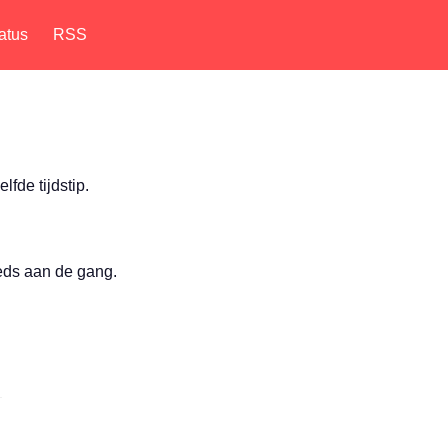
atus
RSS
lfde tijdstip.
eeds aan de gang.